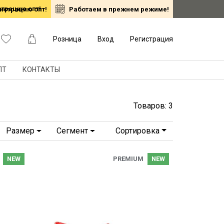
по 29 августа! SHAFT - роскошный итальянский деним, THE JACK LEATHER
гистрацию опт!
Работаем в прежнем режиме!
Розница
Вход
Регистрация
ПТ
КОНТАКТЫ
Товаров: 3
Размер
Сегмент
Сортировка
NEW
PREMIUM
NEW