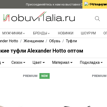
Присоединяйтесь к нам на выставке CPM в Москве с 26 
-5% за ре
МУЖЧИНАМ
БРЕНДЫ
НОВИНКИ
ШОУРУМ
О
ander Hotto
Женщинам
Обувь
Туфли
кие туфли Alexander Hotto оптом
д
Сезон
Цвет
Материал
Подкладка
PREMIUM
NEW
PREMIUM